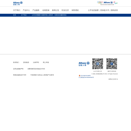
｜
｜
关于我们
产品中心
产品服务
在线投保
新闻公告
职业生涯
销售通道
公开信息披露
投保提示书
隐私政策
首页
关于我们
公司治理概要-高级管理人员简历 、职责及其履职情况
联系我们
安联集团
法律声明
网上举报
反商业贿赂声明
消费者教育及风险提示专栏
公众号-安联人寿
服务号-安联在线
© 安联人寿保险有限公司 2012. All Rights Reserved.
普惠金融推进月专栏
中国保险行业协会人身保险产品查询
沪ICP备07011309号
沪公网安备31011502401622号
该网站已支持IPv6